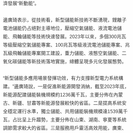
濟發展“新動能”。
邊廣琦表示，從技術看，新型儲能新技術不斷湧現，鋰離子
電池儲能仍占絕對主導地位，壓縮空氣儲能、液流電池儲
能、飛輪儲能等技術快速發展。2023年以來，多個300兆瓦
等級壓縮空氣儲能專案、100兆瓦等級液流電池儲能專案、兆
瓦級飛輪儲能專案開工建設，重力儲能、液態空氣儲能、二
氧化碳儲能等新技術落地實施，總體呈現多元化發展態勢。
“新型儲能多應用場景發揮功效，有力支撐新型電力系統構
建。”邊廣琦說，一是促進新能源開發消納，截至2023年底，
新能源配建儲能裝機規模約1236萬千瓦，主要分佈在內蒙
古、新疆、甘肅等新能源發展較快的省區。二是提高系統安
全穩定運行水準，獨立儲能、共用儲能裝機規模達1539萬千
瓦，占比呈上升趨勢，主要分佈在山東、湖南、寧夏等系統
調節需求較大的省區。三是服務用戶靈活高效用能，廣東、