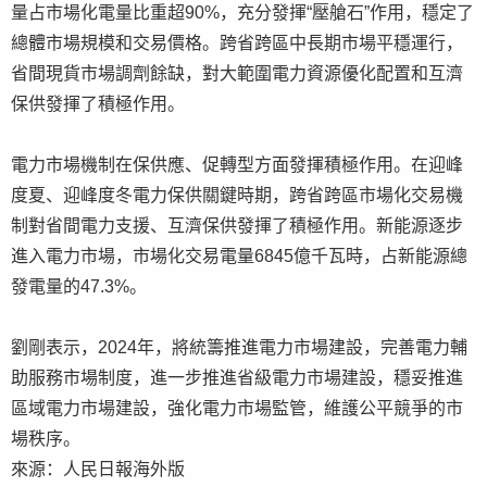
量占市場化電量比重超90%，充分發揮“壓艙石”作用，穩定了
總體市場規模和交易價格。跨省跨區中長期市場平穩運行，
省間現貨市場調劑餘缺，對大範圍電力資源優化配置和互濟
保供發揮了積極作用。
電力市場機制在保供應、促轉型方面發揮積極作用。在迎峰
度夏、迎峰度冬電力保供關鍵時期，跨省跨區市場化交易機
制對省間電力支援、互濟保供發揮了積極作用。新能源逐步
進入電力市場，市場化交易電量6845億千瓦時，占新能源總
發電量的47.3%。
劉剛表示，2024年，將統籌推進電力市場建設，完善電力輔
助服務市場制度，進一步推進省級電力市場建設，穩妥推進
區域電力市場建設，強化電力市場監管，維護公平競爭的市
場秩序。
來源：人民日報海外版