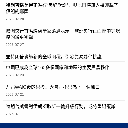
特朗普稱美伊正進行“良好對話”，與此同時無人機襲擊了
伊朗的鄰國
2026-07-28
歐洲央行首席經濟學家萊恩表示，歐洲央行正面臨中等規
模的通脹衝擊
2026-07-27
並特朗普實施新的全球關稅，引發貿易夥伴抗議
中國已成為全球160多個國家和地區的主要貿易夥伴
2026-07-23
九屆WAIC後的思考：大會，不只為下一個風口
2026-07-21
特朗普威脅對伊朗採取新一輪升級行動，或將重蹈覆轍
2026-07-17