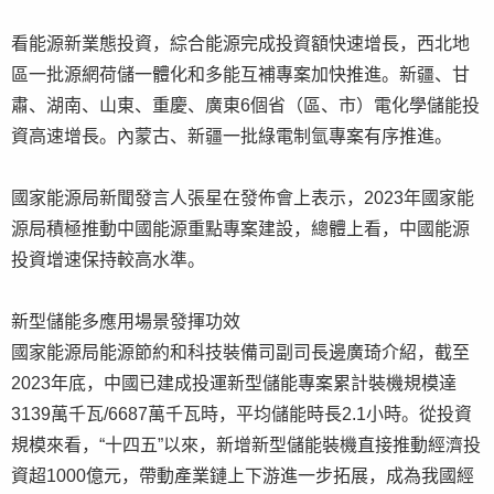
看能源新業態投資，綜合能源完成投資額快速增長，西北地
區一批源網荷儲一體化和多能互補專案加快推進。新疆、甘
肅、湖南、山東、重慶、廣東6個省（區、市）電化學儲能投
資高速增長。內蒙古、新疆一批綠電制氫專案有序推進。
國家能源局新聞發言人張星在發佈會上表示，2023年國家能
源局積極推動中國能源重點專案建設，總體上看，中國能源
投資增速保持較高水準。
新型儲能多應用場景發揮功效
國家能源局能源節約和科技裝備司副司長邊廣琦介紹，截至
2023年底，中國已建成投運新型儲能專案累計裝機規模達
3139萬千瓦/6687萬千瓦時，平均儲能時長2.1小時。從投資
規模來看，“十四五”以來，新增新型儲能裝機直接推動經濟投
資超1000億元，帶動產業鏈上下游進一步拓展，成為我國經