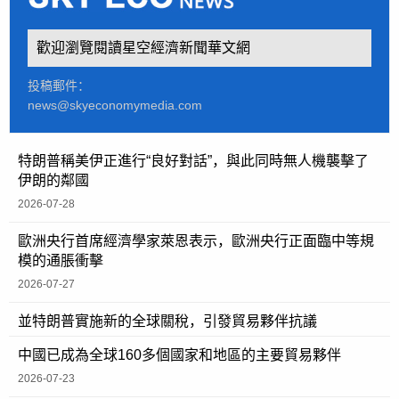
歡迎瀏覽閱讀星空經濟新聞華文網
投稿郵件：
news@skyeconomymedia.com
特朗普稱美伊正進行“良好對話”，與此同時無人機襲擊了
伊朗的鄰國
2026-07-28
歐洲央行首席經濟學家萊恩表示，歐洲央行正面臨中等規
模的通脹衝擊
2026-07-27
並特朗普實施新的全球關稅，引發貿易夥伴抗議
中國已成為全球160多個國家和地區的主要貿易夥伴
2026-07-23