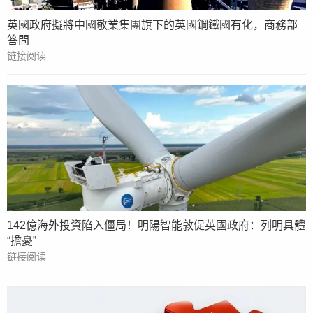
英國政府擬將中國敬業集團旗下的英國鋼鐵國有化，商務部
答問
链接阅读
142億海外投資陷入僵局！明陽智能敦促英國政府：列明具體
“擔憂”
链接阅读