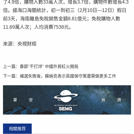
了4.9倍，購物人數33萬人次，增長3.7倍，購物件數增長4.3
倍。據海口海關統計，初一到初三（2月10日—12日）假日
前3天，海南離島免稅銷售金額8.81億元；免稅購物人數
11.69萬人次；人均消費7538元。
來源：央視財經
上一篇：
春節“不打烊” 中國外貿紅火開局
下一篇：
補選失敗後，蘇納克表示英國保守黨還需做更多工作
相關推荐