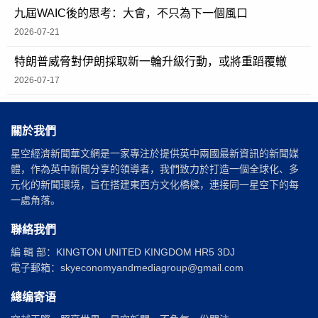
九屆WAIC後的思考：大會，不只為下一個風口
2026-07-21
特朗普威脅對伊朗採取新一輪升級行動，或將重蹈覆轍
2026-07-17
關於我們
星空經濟新聞華文網是一家專注於提供英中兩國最新資訊的新聞媒
體，作為英中新聞分享的領導者，我們致力於打造一個全球化、多
元化的新聞環境，旨在搭建東西方文化橋樑，連接同一星空下的每
一處角落。
聯絡我們
編 輯 部：KINGTON UNITED KINGDOM HR5 3DJ
電子郵箱：skyeconomyandmediagroup@gmail.com
總编寄语