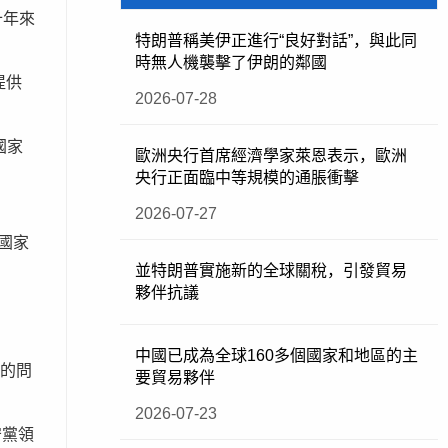
十年來
特朗普稱美伊正進行“良好對話”，與此同
時無人機襲擊了伊朗的鄰國
提供
2026-07-28
國家
歐洲央行首席經濟學家萊恩表示，歐洲
央行正面臨中等規模的通脹衝擊
2026-07-27
，國家
並特朗普實施新的全球關稅，引發貿易
夥伴抗議
中國已成為全球160多個國家和地區的主
心的問
要貿易夥伴
2026-07-23
守黨領