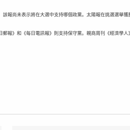
，該報尚未表示將在大選中支持哪個政黨。太陽報在挑選選舉獲
日郵報》和《每日電訊報》則支持保守黨。親商周刊《經濟學人