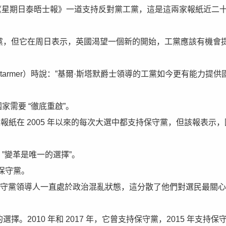
》周日與《星期日泰晤士報》一道支持反對黨工黨，這是這兩家報紙近二
過工黨，但它在周日表示，英國渴望一個新的開始，工黨應該有機會
Starmer）時說：”基爾·斯塔默爵士領導的工黨如今更有能力提供
家需要 “徹底重啟”。
的這家報紙在 2005 年以來的每次大選中都支持保守黨，但該報表示
”變革是唯一的選擇”。
保守黨。
，保守黨領導人一直處於政治混亂狀態，這分散了他們對選民最關
擇。2010 年和 2017 年，它曾支持保守黨，2015 年支持保