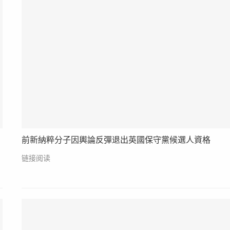
前新納粹分子因輿論反彈退出英國保守黨候選人資格
链接阅读