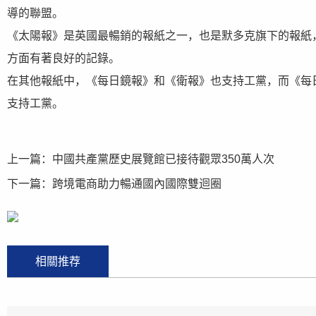
導的聯盟。
《太陽報》是英國最暢銷的報紙之一，也是默多克旗下的報紙
方面有著良好的記錄。
在其他報紙中，《每日鏡報》和《衛報》也支持工黨，而《每
支持工黨。
上一篇：
中國共產黨歷史展覽館已接待觀眾350萬人次
下一篇：
跨境電商助力暢通國內國際雙迴圈
相關推荐