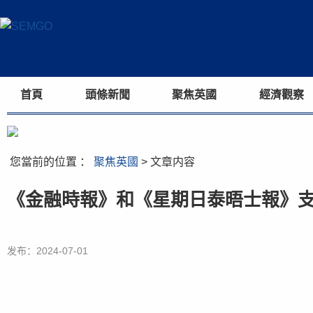
首頁
頭條新聞
聚焦英國
經濟觀察
您當前的位置 ：
聚焦英國
> 文章内容
《金融時報》和《星期日泰晤士報》
发布：2024-07-01