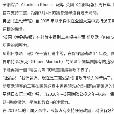
全網綜合 Akanksha Khushi 報導 英國《金融時報
首次支持工黨，距離7月4日的議會選舉還有幾天時間。
英國《金融時報》自 2005 年以來從未在全國大選中支持
這樣的機會。
“英國《金融時報》在社論中提到工黨領袖基爾·斯塔默（Keir 
所需的領導力。
星期日泰晤士報》在一篇社論中說，在保守黨執政 14 年後，國
魯珀特·默多克（Rupert Murdoch）的英國新聞集團擁有
不能再讓一個 “精疲力竭 “的政黨繼續執政下去了。
“社論說：”我們認為，現在是工黨受託恢復政府能力的時候了。
斯塔默領導的工黨在民意調查中遙遙領先於首相蘇納克領導的
星期日泰晤士報》稱，自2016年–英國脫歐公投之年–以來
題–醫療保健、學校和教育–的注意力。
在 2019 年的上屆大選中，該報沒有支持任何政黨，稱沒有好的選